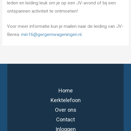
leden en leiding leuk om je op een JV-avond of bij een
ontspannen activiteit te ontmoeten!
Voor meer informatie kun je mailen naar de leiding van JV-
Berea:
min16@gergemwageningen.nl
.
Home
Kerktelefoon
Over ons
Contact
Inloggen