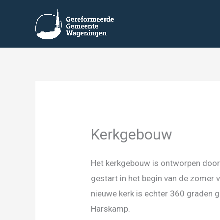
Ga
naar
de
inhoud
Kerkgebouw
Het kerkgebouw is ontworpen doo
gestart in het begin van de zomer 
nieuwe kerk is echter 360 graden 
Harskamp.