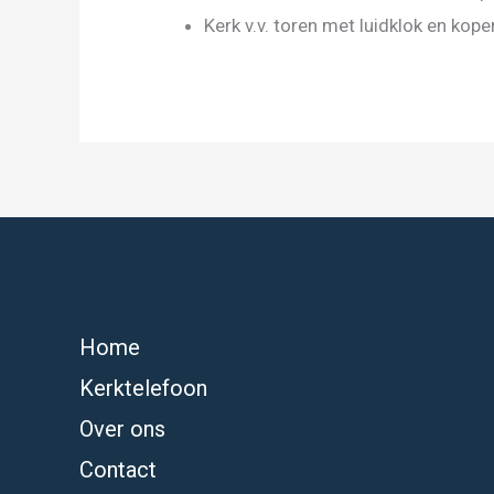
Kerk v.v. toren met luidklok en kope
Home
Kerktelefoon
Over ons
Contact